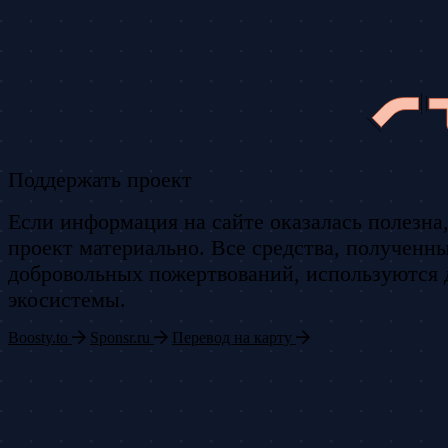
Поддержать проект
Если информация на сайте оказалась полезна
проект материально. Все средства, полученны
добровольных пожертвований, используются 
экосистемы.
Boosty.to
Sponsr.ru
Перевод на карту