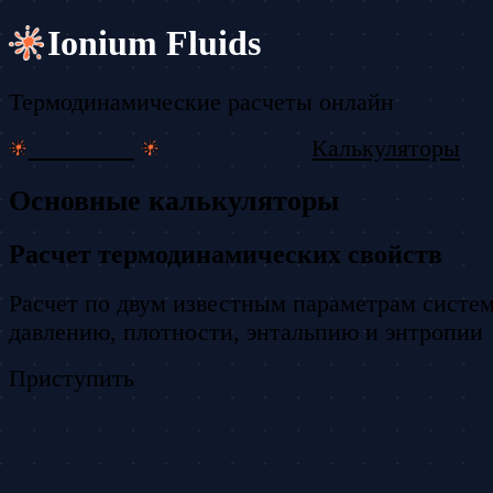
Ionium Fluids
Термодинамические расчеты онлайн
Ionium.ru
Ionium Fluids
Калькуляторы
Основные калькуляторы
Расчет термодинамических свойств
Расчет по двум известным параметрам систем
давлению, плотности, энтальпию и энтропии
Приступить