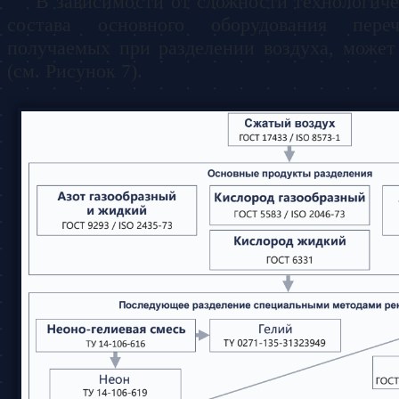
В зависимости от сложности технологиче
состава основного оборудования переч
получаемых при разделении воздуха, може
(см. Рисунок 7).