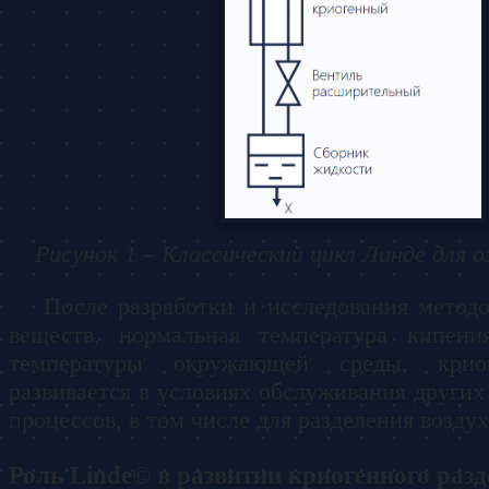
Рисунок 1 – Классический цикл Линде для 
После разработки и исследования метод
веществ, нормальная температура кипен
температуры окружающей среды, крио
развивается в условиях обслуживания других
процессов, в том числе для разделения воздух
Роль Linde© в развитии криогенного раз