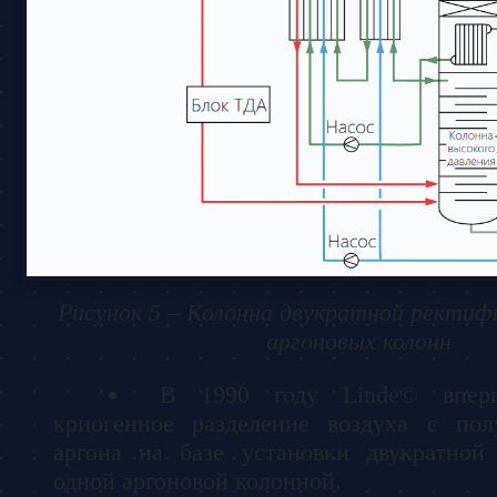
Рисунок 5 – Колонна двукратной ректиф
аргоновых колонн
В 1990 году Linde© вперв
криогенное разделение воздуха с пол
аргона на базе установки двукратной
одной аргоновой колонной.