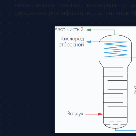
относительно чистых кислорода и а
двукратной ректификации (см. рисунок 4)