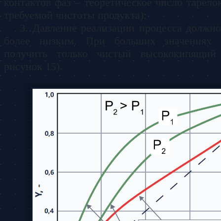
контактов фаз – теоретическое число тарело
требуемой чистоты продукта);
Давление реализации процесса должн
более низким. При больших значениях 
получить только чистый высококипящий 
рисунок 15).