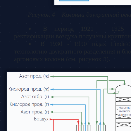
Рисунок 4 – Колонна двукратной ре
В период 1921 – 1925 г
ректификации воздуха получены криптон
В 1930 - 1990 годах Linde©
технологию двукратного разделения и бл
аргоновых колонн (см. рисунок 5).