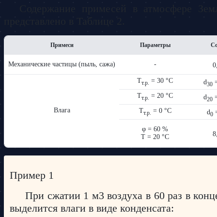
Содержание примесей в атмосфере Земл
представлено в Таблице 2.
Примеси
Параметры
Со
Механические частицы (пыль, сажа)
-
0
T
= 30 °С
d
т.р.
30
T
= 20 °С
d
т.р.
20
Влага
T
= 0 °С
d
т.р.
0
φ = 60 %
8
T = 20 °С
Пример 1
При сжатии 1 м3 воздуха в 60 раз в кон
выделится влаги в виде конденсата: