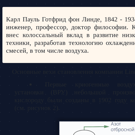
Карл Пауль Готфрид фон Линде, 1842 - 1934
инженер, профессор, доктор философии. 
внес колоссальный вклад в развитие низ
техники, разработав технологию охлажден
смесей, в том числе воздуха.
Основные вехи становления компании Lin
Первые криогенные воздухо
установки (ВРУ) небольшой произво
кислороду были созданы в 1902 году к
(см. рисунок 2).