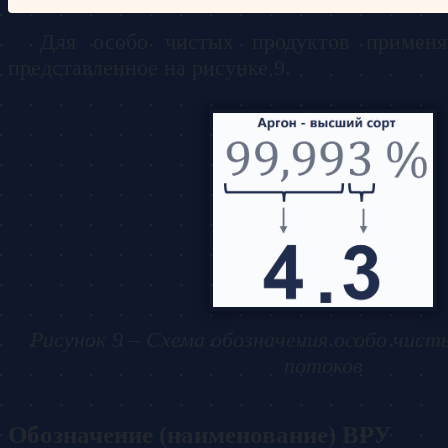
Для особо чистых продуктов применя
представленное на рисунке 9.
Рисунок 9 – Схема обозначения особо чис
потоков
Обозначение (наименование) ВРУ