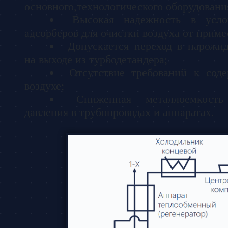
основного,технологического оборудовани
Высокая надежность в усло
адсорберов для очистки воздуха от приме
Допускается переход в парожи
на выходе из турбодетандера;
Отсутствие требований к сод
воздухе;
Сниженная металлоемкость
давления в трубопроводах и аппаратах.