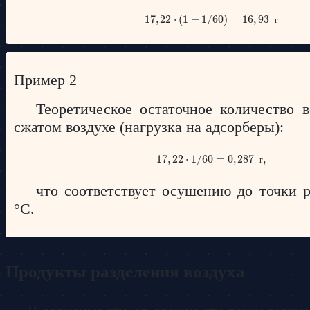
17
17
,
,
22
22
⋅
(
⋅
1
(
−
1
−
1
1
/
60
/
60
)
=
)
=
16
16
,
93
,
93
г
г
Пример 2
Теоретическое остаточное количество 
сжатом воздухе (нагрузка на адсорберы):
17
17
,
,
22
22
⋅
1
⋅
/
1
60
/
60
=
=
0
0
,
287
,
287
,
г
,
г
что соответствует осушению до точки 
°С.
Продукты разделения воздуха