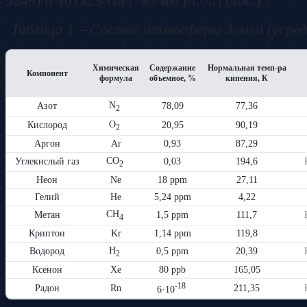
9249) и 101325 Па (760 мм рт.ст.) (абс.).
Таблица 1 – Состав атмосферы Земли (усре
Химическая
Содержание
Нормальная темп-ра
Компонент
формула
объемное, %
кипения, К
N
Азот
78,09
77,36
2
O
Кислород
20,95
90,19
2
Аргон
Ar
0,93
87,29
CO
Углекислый газ
0,03
194,6
2
Неон
Ne
18 ppm
27,11
Гелий
He
5,24 ppm
4,22
CH
Метан
1,5 ppm
111,7
4
Криптон
Kr
1,14 ppm
119,8
H
Водород
0,5 ppm
20,39
2
Ксенон
Xe
80 ppb
165,05
-18
Радон
Rn
211,35
6·10