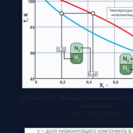
Рисунок 13 – Изобара равновесных сос
диаграмме
(N
- O
, 3 атм)
2
2