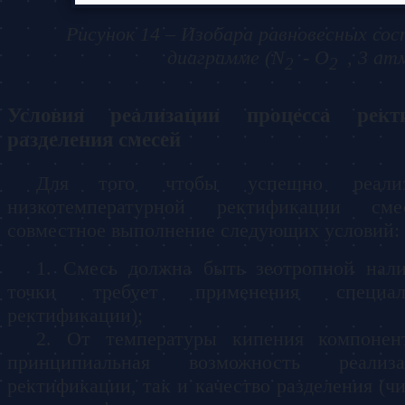
Рисунок 14 – Изобара равновесных сос
диаграмме (N
- O
, 3 ат
2
2
Условия реализации процесса рек
разделения смесей
Для того чтобы успешно реализ
низкотемпературной ректификации см
совместное выполнение следующих условий:
Смесь должна быть зеотропной нали
точки требует применения специа
ректификации);
От температуры кипения компонен
принципиальная возможность реализ
ректификации, так и качество разделения (ч