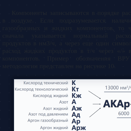
Компоненты записываются в порядке ра
в воздухе. Если подразумевается налич
газообразных и жидких компонентов, то ч
сначала указывается нормальный расхо
продуктов в нм3/ч, а через еще один символ
расход жидких продуктов в т/ч через «/» 
компонентов. Пример обозначения ВР
методологии представлен на рисунке 10.