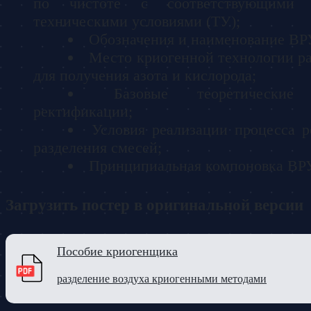
по чистоте с соответствующими 
техническими условиями (ТУ);
Обозначения и наименование ВР
Место криогенной технологии ра
для получения азота и кислорода;
Базовые теоретически
ректификации;
Условия реализации процесса 
разделения смесей;
Принципиальная компоновка ВРУ
Загрузить постер в оригинальной версии
Пособие криогенщика
разделение воздуха криогенными методами