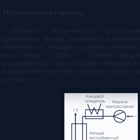
Историческая справка
Впервые возможность реализаци
криогенного метода разделение компонент
обнаружено и описано в работах немецког
фон Линде в 1896 г. Основой предло
разделения стал простой цикл ожижения во
классической криогенике принято называть ц
рисунок 1).