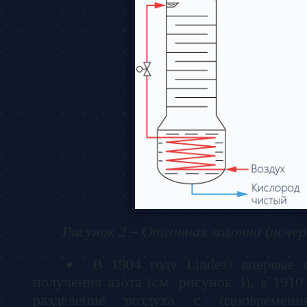
Рисунок 2 – Отгонная колонна (исч
В 1904 году Linde© впервые 
получения азота (см. рисунок 3), в 1910
разделение воздуха с одновремен