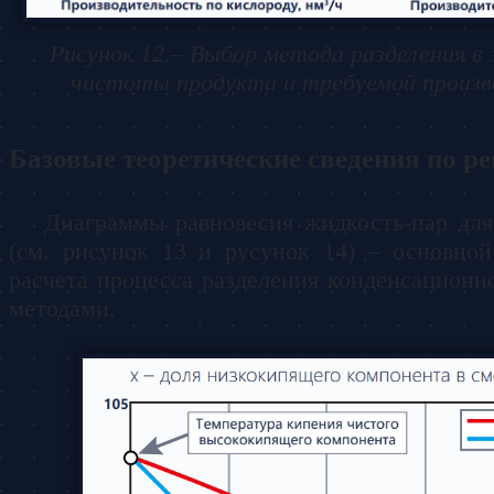
Рисунок 12 – Выбор метода разделения в
чистоты продукта и требуемой произ
Базовые теоретические сведения по р
Диаграммы равновесия жидкость-пар дл
(см. рисунок 13 и русунок 14) – основно
расчета процесса разделения конденсацион
методами.