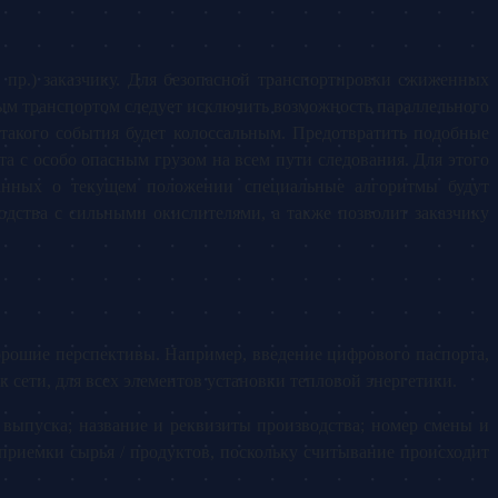
и пр.) заказчику. Для безопасной транспортировки сжиженных
ным транспортом следует исключить возможность параллельного
такого события будет колоссальным. Предотвратить подобные
 с особо опасным грузом на всем пути следования. Для этого
данных о текущем положении специальные алгоритмы будут
ства с сильными окислителями, а также позволит заказчику
орошие перспективы. Например, введение цифрового паспорта,
к сети, для всех элементов установки тепловой энергетики.
выпуска; название и реквизиты производства; номер смены и
приемки сырья / продуктов, поскольку считывание происходит