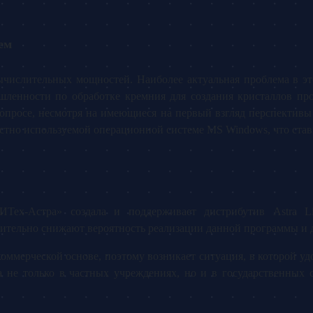
ем
ычислительных мощностей. Наиболее актуальная проблема в э
ленности по обработке кремния для создания кристаллов пр
вопросе, несмотря на имеющиеся на первый взгляд перспекти
естно используемой операционной системе MS Windows, что ста
БИТех-Астра» создала и поддерживает дистрибутив Astra 
чительно снижают вероятность реализации данной программы и д
 коммерческой основе, поэтому возникает ситуация, в которой 
а не только в частных учреждениях, но и в государственных