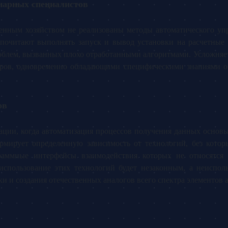
нарных специалистов
нным хозяйством не реализованы методы автоматического упра
дпочитают выполнять запуск и вывод установки на расчетные 
облем, вызванных плохо отработанными алгоритмами. Усложняет 
адров, одновременно обладающими специфическими знаниями о 
ов
ции, когда автоматизация процессов получения данных основы
ормирует определенную зависимость от технологий, без кото
раммные интерфейсы взаимодействия которых не относятся 
спользование этих технологий будет незаконным, а неисполь
и и создания отечественных аналогов всего спектра элементов 