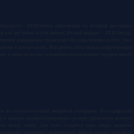
зопасности – RFID-метки, работающие на большой дистанции
 или доступны в сети Internet. Второй вариант – RFID-метки,
няемой информации происходит без подключения к сети. Этот
ьзована в плохих целях. Внедрение этого метода цифровизации
ции, а также позволяет исключить использование твердых копий
ся на соответствующей цифровой платформе. Под цифровой
х в единую автоматизированную систему управления целевой
ов между собой. Для этого создаётся одна общая закрытая
рерывного удалённого мониторинга работы разных отделов и