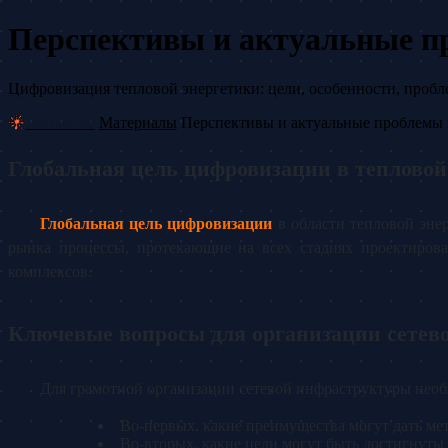
Перспективы и актуальные п
Цифровизация тепловой энергетики: цели, особенности, пробл
Ionium.ru
Материалы
Перспективы и актуальные проблемы 
Глобальная цель цифровизации в тепловой
Глобальная цель цифровизации
в области тепловой энер
рынка процессы, протекающие на всех стадиях проектирова
комплексов.
Ключевые вопросы для организации сетев
Для грамотной организации сетевой инфраструктуры необ
Во-первых, какие преимущества могут дать ме
Во-вторых, какие цели могут быть достигнут