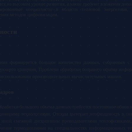
тся на высоком уровне развития, а какие требуют вложения доп
цированные специалисты в области тепловой энергетики
ения методов цифровизации.
ности
ания формируется большое количество данных, собранных с
дующего хранения. Проблема обработки большого объёма информ
и использовании производительных вычислительных машин.
кадров
обработки большого объема данных требуется постоянное обнов
ионными технологиями. Отсюда вытекает необходимость в соз
и иной смежной дисциплины преподавателями теплофизиками, 
зучение термодинамики на специальностях информационных т