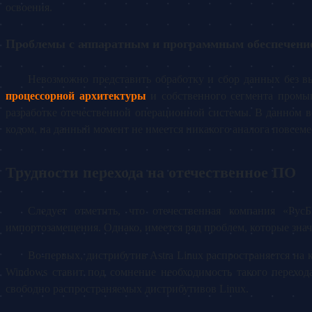
освоения.
Проблемы с аппаратным и программным обеспечени
Невозможно представить обработку и сбор данных без в
процессорной архитектуры
и собственного сегмента промыш
разработке отечественной операционной системы. В данном 
кодом, на данный момент не имеется никакого аналога повсем
Трудности перехода на отечественное ПО
Следует отметить, что отечественная компания «Рус
импортозамещения. Однако, имеется ряд проблем, которые зна
Во-первых, дистрибутив Astra Linux распространяется на
Windows ставит под сомнение необходимость такого переход
свободно распространяемых дистрибутивов Linux.