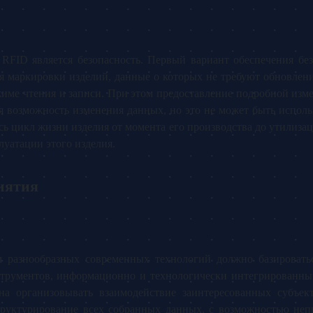
RFID является безопасность. Первый вариант обеспечения бе
я маркировки изделий, данные о которых не требуют обновления
име чтения и записи. При этом предоставление подробной изме
тся возможность изменения данных, но это не может быть испол
сь цикл жизни изделия от момента его производства до утилиза
луатации этого изделия.
иятия
 разнообразных современных технологий должно базировать
струментов, информационно и технологически интегрированны
а организовывать взаимодействие заинтересованных субъект
структурирование всех собранных данных, с возможностью неп