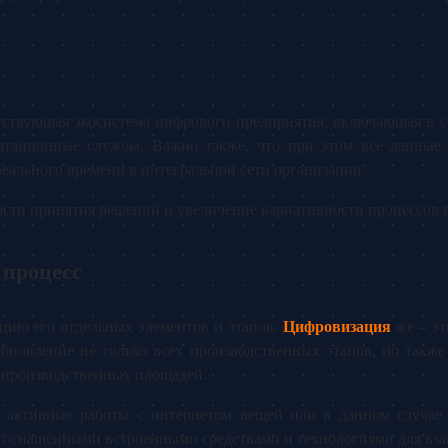
ствующая экосистема цифрового предприятия, включающая в се
атационные службы. Важно также, что при этом все данные 
еального времени в интегральной сети организации.
сти принятия решений и увеличение вариативности процессов в
 процесс
цию его отдельных элементов и этапов.
Цифровизация
же – эт
обновление не только всех производственных этапов, но также
и производственных площадей.
я активные работы с интернетом вещей или в данном случа
, оснащёнными встроенными средствами и технологиями для вза