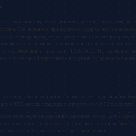
и
ктов тепловой энергетики (топливо, рабочие среды, энергия 
ревозки. Так, например, при перевозке водорода железнодорож
туация маловероятна, тем не менее ущерб при возникновении 
воляющих организовать и контролировать движение транспорта
ового отслеживания и навигации ГЛОНАСС. На основании 
ия, исключающий пересечение продуктов водородного производ
ения продукции предприятий энергетического профиля имеет х
ду или в RFID-метках с защищенным протоколом NFC без доступа 
ржать следующую информацию: серийный номер; дату и время 
спытаниях. Кроме того, возможно упрощение контроля сбыта и 
ичества емкостей, покидающих территорию объекта.