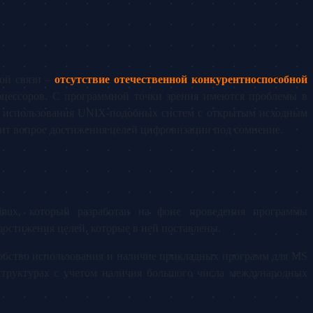
той связи –
отсутствие отечественной конкурентноспособной
оцессоров. С программной точки зрения имеются проблемы в
вы использования UNIX-подобных систем с открытым исходным
вит вопрос достижения целей цифровизации под сомнение.
Linux, который разработан на фоне проведения программы
остижения целей, которые в ней поставлены.
удобство использования и наличие прикладных программ для MS
 структурах с учетом наличия большого числа международных