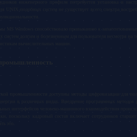
удников инженерного профиля потребуется установка и наст
для UNIX-подобных систем не существует всего спектра востре
 функциональности.
емы MS Windows способствовало привыканию к запатентованным
 систем долгим и болезненным для пользователя несмотря на 
еристикам вычислительных машин.
 промышленность
еской промышленности доступны методы цифровизации для пол
 энергии в различных видах. Внедрение программных методов р
ьных интерфейсов человеко-машинного взаимодействия происхо
ки, поскольку кадровый состав включает сотрудников старшег
ть это.