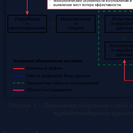
Рисунок 1 – Применение нейронных сетей 
турбодетандерного агрега