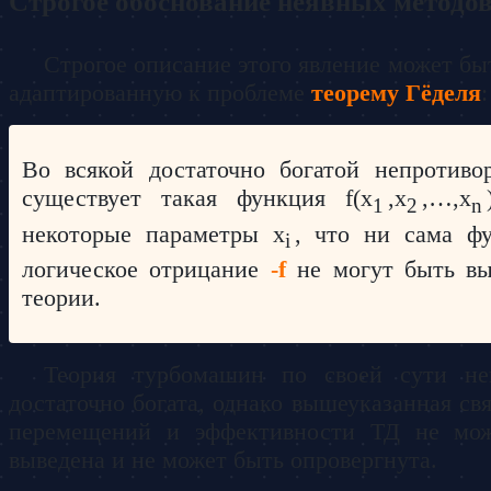
Строгое обоснование неявных методо
Строгое описание этого явление может бы
адаптированную к проблеме
теорему Гёделя
:
Во всякой достаточно богатой непротиво
существует такая функция f(x
,x
,…,x
1
2
n
некоторые параметры x
, что ни сама ф
i
логическое отрицание
-f
не могут быть вы
теории.
Теория турбомашин по своей сути не
достаточно богата, однако вышеуказанная св
перемещений и эффективности ТД не мож
выведена и не может быть опровергнута.