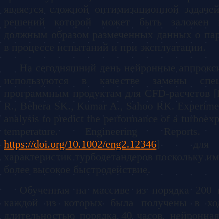
является сложной оптимизационной задаче
решений которой может быть заложен 
должным образом размеченных данных о па
в процессе испытаний и при эксплуатации.
На сегодняшний день нейронные аппрок
используются в качестве замены спец
программным продуктам для CFD-расчетов [
R., Behera SK., Kumar A., Sahoo RK. Experimen
analysis to predict the performance of a turboex
temperature. Engineering Report
https://doi.org/10.1002/eng2.12346
] для о
характеристик турбодетандеров поскольку и
более высокое быстродействие.
Обученная на массиве из порядка 200 
каждой из которых была получены в ход
длительностью порядка 40 часов, нейронная