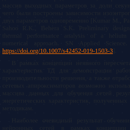
массив выходных параметров за доли секун
чего были построены зависимости изоэнтр
двух параметров одновременно [Kumar M., Pa
Sahoo R.K., Behera S.K. Preliminary design
thermal performance analysis of a helium 
numerical approach. SN Applied Science
https://doi.org/10.1007/s42452-019-1503-3
].
В рамках концепции неявного пересчет
характеристик ТД для демонстрации рабо
производительности решения, а также отраб
сетевых аппроксиматоров возможно использ
массива данных для обучения сетей резул
энергетических характеристик, полученных
методикам.
Наиболее очевидный результат обучен
нейронных сетей в рамках концепции