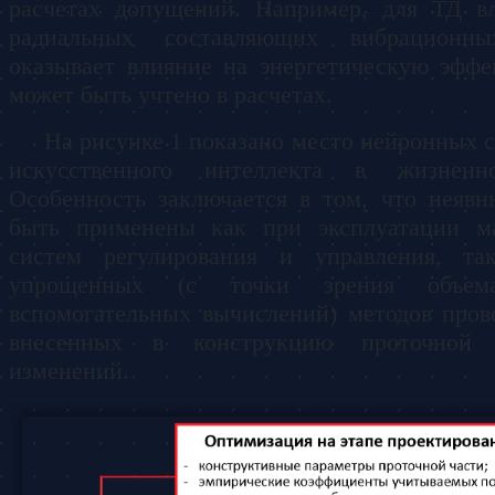
расчетах допущений. Например, для ТД в
радиальных составляющих вибрационн
оказывает влияние на энергетическую эффе
может быть учтено в расчетах.
На рисунке 1 показано место нейронных с
искусственного интеллекта в жизнен
Особенность заключается в том, что неяв
быть применены как при эксплуатации м
систем регулирования и управления, та
упрощенных (с точки зрения объема
вспомогательных вычислений) методов пров
внесенных в конструкцию проточной
изменений.