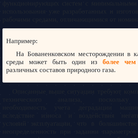
функционирующих систем с минимальными
использования уже разработанных и изгот
рабочими средами, отличающимися от номин
Например:
На Бованенковском месторождении в ка
среды может быть один из
более чем
различных составов природного газа.
Описанные выше ситуации требуют комп
технического анализа, поскольку 
необходимость учета деградации маш
вследствие износа и воздействия негат
условий эксплуатации, что в большинстве
неопределенность при задании параметров