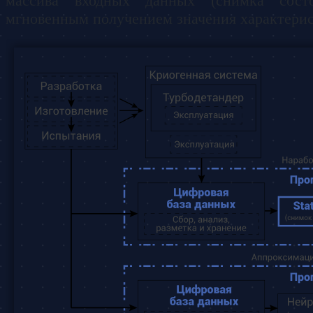
массива входных данных (снимка сост
мгновенным получением значения характери